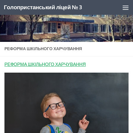
Голопристанський ліцей № 3
Skip to content
РЕФОРМА ШКІЛЬНОГО ХАРЧУВАННЯ
РЕФОРМА ШКІЛЬНОГО ХАРЧУВАННЯ