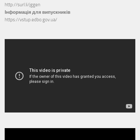
http://surl.li/jggen
Інформація для випускників
https://vstup.edbo.gov.ua/