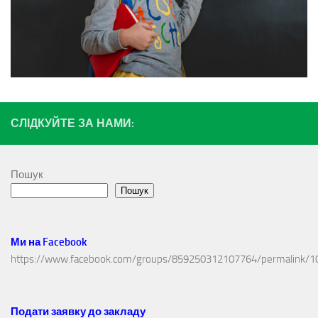
СЛІДКУЙТЕ ЗА НАМИ:
Пошук
Пошук
Ми на Facebook
https://www.facebook.com/groups/859250312107764/permalink/
Подати заявку до закладу